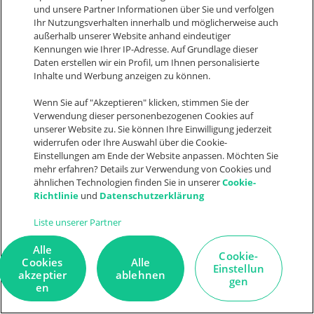
problemlos den gesamten Funktionsumfang
und unsere Partner Informationen über Sie und verfolgen
Ihr Nutzungsverhalten innerhalb und möglicherweise auch
nutzen können, ohne in eine leistungsfähigere IT-
außerhalb unserer Website anhand eindeutiger
Infrastruktur investieren zu müssen.
Kennungen wie Ihrer IP-Adresse. Auf Grundlage dieser
Daten erstellen wir ein Profil, um Ihnen personalisierte
Zur Verbesserung der Kundenbetreuung enthalten
Inhalte und Werbung anzeigen zu können.
viele Softwarelösungen für
Wenn Sie auf "Akzeptieren" klicken, stimmen Sie der
das Customer Relationship Management praktisch
Verwendung dieser personenbezogenen Cookies auf
unserer Website zu. Sie können Ihre Einwilligung jederzeit
e Supportfunktionen. So lässt sich zum Beispiel
widerrufen oder Ihre Auswahl über die Cookie-
die gesamte Kommunikationshistorie mit den
Einstellungen am Ende der Website anpassen. Möchten Sie
mehr erfahren? Details zur Verwendung von Cookies und
Stammdaten des Kunden verknüpfen, und bei
ähnlichen Technologien finden Sie in unserer
Cookie-
Bedarf ist alles sofort verfügbar.
Richtlinie
und
Datenschutzerklärung
Um bei der Verkaufsverwaltung Zeit einzusparen
Liste unserer Partner
und nach der Annahme eines Projekts oder
Alle
Cookie-
Auftrags zügig mit der Umsetzung zu beginnen,
Cookies
Alle
Einstellun
akzeptier
ablehnen
können Vertriebs- und
gen
en
Projektmanagement im CRM-Programm