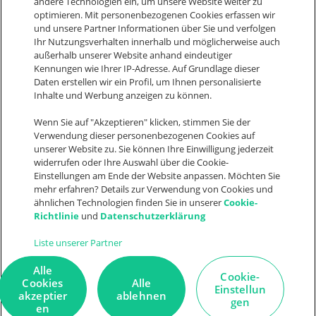
andere Technologien ein, um unsere Website weiter zu
sales@weclapp.com
optimieren. Mit personenbezogenen Cookies erfassen wir
und unsere Partner Informationen über Sie und verfolgen
Nimm Kontakt auf
Ihr Nutzungsverhalten innerhalb und möglicherweise auch
außerhalb unserer Website anhand eindeutiger
Kennungen wie Ihrer IP-Adresse. Auf Grundlage dieser
Daten erstellen wir ein Profil, um Ihnen personalisierte
Let's connect
Inhalte und Werbung anzeigen zu können.
F
I
L
Y
a
n
i
o
Wenn Sie auf "Akzeptieren" klicken, stimmen Sie der
Suche
Verwendung dieser personenbezogenen Cookies auf
c
s
n
u
unserer Website zu. Sie können Ihre Einwilligung jederzeit
e
t
k
t
widerrufen oder Ihre Auswahl über die Cookie-
Einstellungen am Ende der Website anpassen. Möchten Sie
b
a
e
u
mehr erfahren? Details zur Verwendung von Cookies und
o
g
d
b
ähnlichen Technologien finden Sie in unserer
Cookie-
© 2026
AGB
Cookie
Cookie
Richtlinie
und
Datenschutzerklärung
weclapp
Datenschutz
Einstellungen
statement
o
r
i
e
Impressum
Liste unserer Partner
k
a
n
m
Alle
Cookie-
it
de
Cookies
Alle
Einstellun
akzeptier
ablehnen
gen
en