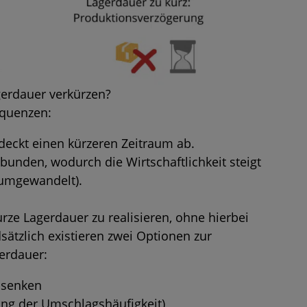
gerdauer verkürzen?
equenzen:
deckt einen kürzeren Zeitraum ab.
ebunden, wodurch die Wirtschaftlichkeit steigt
l umgewandelt).
urze Lagerdauer zu realisieren, ohne hierbei
ätzlich existieren zwei Optionen zur
erdauer:
 senken
ng der Umschlagshäufigkeit)