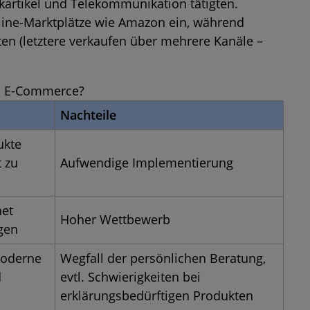
artikel und Telekommunikation tätigten.
ine-Marktplätze wie Amazon ein, während
en (letztere verkaufen über mehrere Kanäle –
on E-Commerce?
Nachteile
ukte
 zu
Aufwendige Implementierung
net
Hoher Wettbewerb
igen
moderne
Wegfall der persönlichen Beratung,
d
evtl. Schwierigkeiten bei
erklärungsbedürftigen Produkten