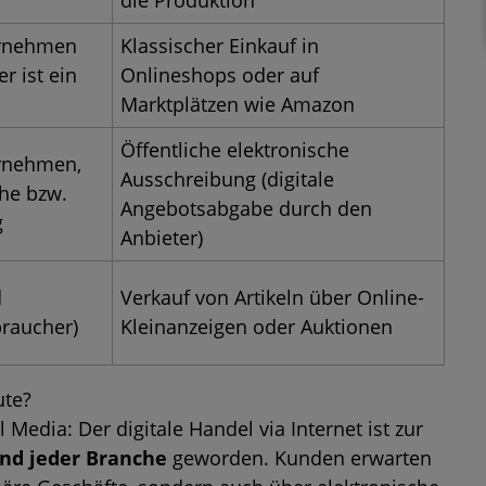
die Produktion
ernehmen
Klassischer Einkauf in
r ist ein
Onlineshops oder auf
Marktplätzen wie Amazon
Öffentliche elektronische
ernehmen,
Ausschreibung (digitale
che bzw.
Angebotsabgabe durch den
g
Anbieter)
d
Verkauf von Artikeln über Online-
braucher)
Kleinanzeigen oder Auktionen
ute?
Media: Der digitale Handel via Internet ist zur
nd jeder Branche
geworden. Kunden erwarten