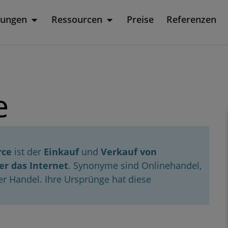
sungen
Ressourcen
Preise
Referenzen
rodukt
Öffne Lösungen
Öffne Ressourcen
e
rce
ist der
Einkauf
und
Verkauf von
r das Internet
. Synonyme sind Onlinehandel,
er Handel. Ihre Ursprünge hat diese