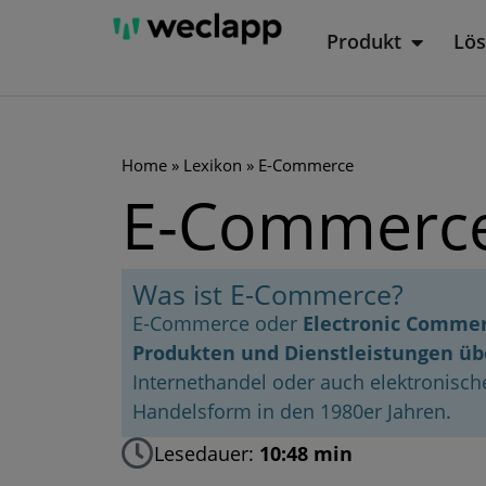
Zum
Produkt
Lö
Öffne P
Inhalt
springen
Home
»
Lexikon
»
E-Commerce
E-Commerc
Was ist E-Commerce?
E-Commerce oder
Electronic Comme
Produkten und Dienstleistungen übe
Internethandel oder auch elektronisch
Handelsform in den 1980er Jahren.
Lesedauer:
10:48 min