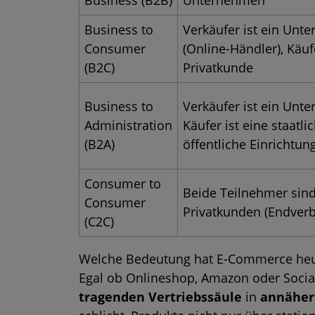
Business (B2B)
Unternehmen
Business to
Verkäufer ist ein Unt
Consumer
(Online-Händler), Käufe
(B2C)
Privatkunde
Business to
Verkäufer ist ein Unt
Administration
Käufer ist eine staatli
(B2A)
öffentliche Einrichtun
Consumer to
Beide Teilnehmer sin
Consumer
Privatkunden (Endver
(C2C)
Welche Bedeutung hat E-Commerce he
Egal ob Onlineshop, Amazon oder Social 
tragenden Vertriebssäule
in
annäher