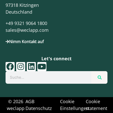
97318 Kitzingen
Deutschland
+49 9321 9064 1800
sales@weclapp.com
Nimm Kontakt auf
Let's connect
F
I
L
Y
a
n
i
o
Suche
c
s
n
u
e
t
k
t
b
a
e
u
o
g
d
b
© 2026
AGB
Cookie
Cookie
weclapp
Datenschutz
Einstellungen
statement
o
r
i
e