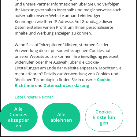
Was ist CRM?
und unsere Partner Informationen über Sie und verfolgen
Ihr Nutzungsverhalten innerhalb und möglicherweise auch
Was ist ein Warenwirtschaftssytem?
außerhalb unserer Website anhand eindeutiger
Ticketsystem
Kennungen wie Ihrer IP-Adresse. Auf Grundlage dieser
Daten erstellen wir ein Profil, um Ihnen personalisierte
Inhalte und Werbung anzeigen zu können.
Kontakt
Wenn Sie auf "Akzeptieren" klicken, stimmen Sie der
Friedrich-Ebert-Str. 28
Verwendung dieser personenbezogenen Cookies auf
unserer Website zu. Sie können Ihre Einwilligung jederzeit
97318 Kitzingen
widerrufen oder Ihre Auswahl über die Cookie-
Deutschland
Einstellungen am Ende der Website anpassen. Möchten Sie
mehr erfahren? Details zur Verwendung von Cookies und
ähnlichen Technologien finden Sie in unserer
Cookie-
+49 9321 9064 1800
Richtlinie
und
Datenschutzerklärung
sales@weclapp.com
Liste unserer Partner
Nimm Kontakt auf
Alle
Cookie-
Cookies
Alle
Einstellun
akzeptier
ablehnen
gen
Let's connect
en
F
I
L
Y