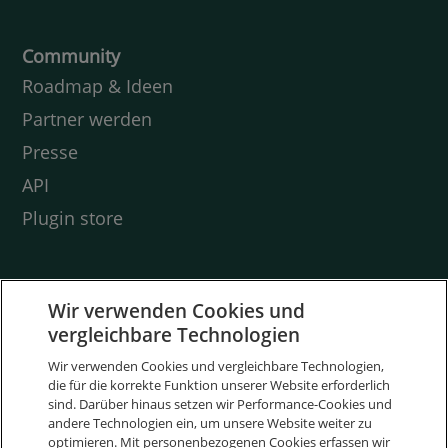
Community
Roadmap & Ideen
Partner werden
Presse
API
Plugin store
Wir verwenden Cookies und
Wissenswertes
vergleichbare Technologien
Cloud ERP
Wir verwenden Cookies und vergleichbare Technologien,
die für die korrekte Funktion unserer Website erforderlich
WaWi
sind. Darüber hinaus setzen wir Performance-Cookies und
Was ist ERP?
andere Technologien ein, um unsere Website weiter zu
optimieren. Mit personenbezogenen Cookies erfassen wir