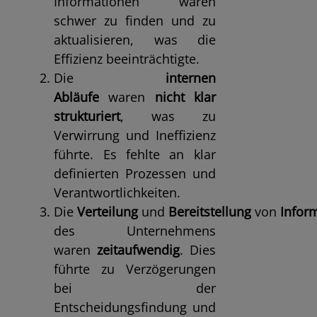
Informationen waren
schwer zu finden und zu
aktualisieren, was die
Effizienz beeinträchtigte.
Die
internen
Abläufe
waren
nicht klar
strukturiert
, was zu
Verwirrung und Ineffizienz
führte. Es fehlte an klar
definierten Prozessen und
Verantwortlichkeiten.
Die
Verteilung
und
Bereitstellung
von
Infor
des Unternehmens
waren
zeitaufwendig
. Dies
führte zu Verzögerungen
bei der
Entscheidungsfindung und