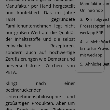
Manufaktur zum
Manufaktur per Hand hergestellt
Online-Shop
und konfektiert. Das im Jahre
1984 gegründete
🔄 Erfolgreic
Familienunternehmen legt nicht
Prozessoptimie
nur großen Wert auf die Qualität
weclapp ERP
der Inhaltsstoffe und die selbst
🌱 Mehr Wac
entwickelten Rezepturen,
Ernte für Provi
sondern auch auf hochwertige
mit weclapp
Zertifizierungen wie Demeter und
Ähnliche Bei
tierversuchsfreie Zeichen von
PETA.
Klingt nach einer
beeindruckenden
Unternehmensphilosophie und
großartigen Produkten. Aber um
die Produkte der Zielgruppe