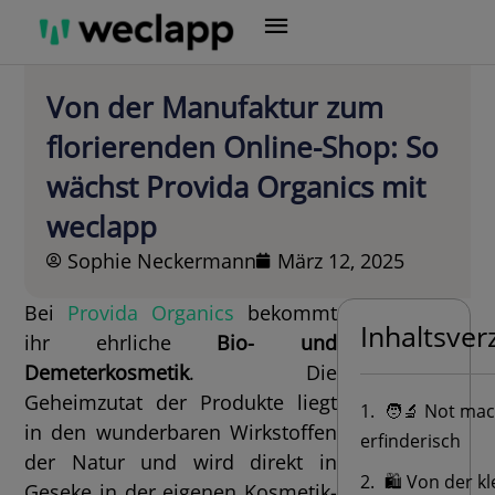
Zum
Inhalt
springen
Von der Manufaktur zum
florierenden Online-Shop: So
wächst Provida Organics mit
weclapp
Sophie Neckermann
März 12, 2025
Bei
Provida Organics
bekommt
Inhaltsver
ihr ehrliche
Bio- und
Demeterkosmetik
. Die
Geheimzutat der Produkte liegt
🧑‍🔬 Not ma
in den wunderbaren Wirkstoffen
erfinderisch
der Natur und wird direkt in
🛍️ Von der k
Geseke in der eigenen Kosmetik-