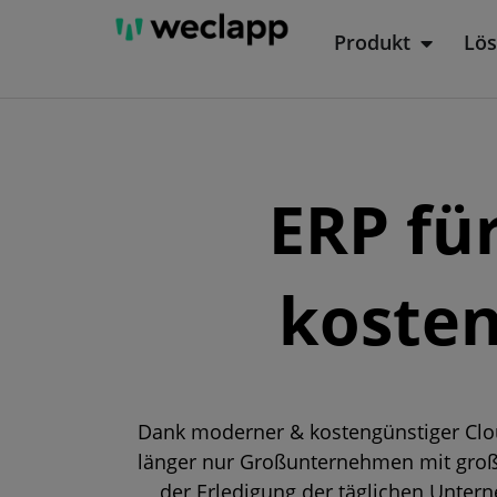
Zum
Produkt
Lö
Öffne P
Inhalt
springen
ERP fü
kosten
Dank moderner & kostengünstiger Clou
länger nur Großunternehmen mit großen
der Erledigung der täglichen Unte