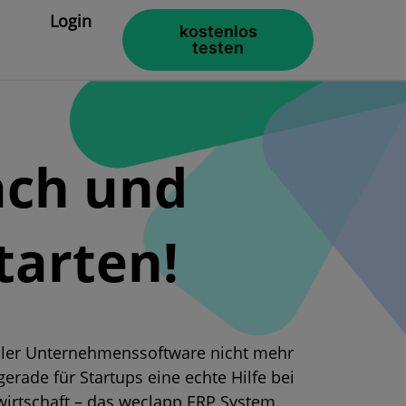
Login
kostenlos
testen
ach und
tarten!
eller Unternehmenssoftware nicht mehr
rade für Startups eine echte Hilfe bei
irtschaft – das weclapp
ERP System