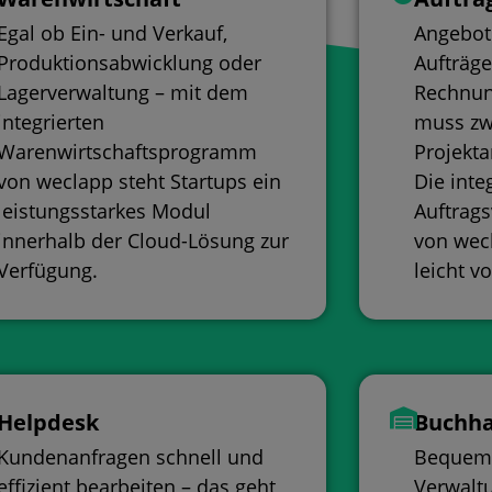
Egal ob Ein- und Verkauf,
Angebote
Produktionsabwicklung oder
Aufträge
Lagerverwaltung – mit dem
Rechnun
integrierten
muss zw
Warenwirtschaftsprogramm
Projekta
von weclapp steht Startups ein
Die inte
leistungsstarkes Modul
Auftrag
innerhalb der Cloud-Lösung zur
von wecl
Verfügung.
leicht v
Helpdesk
Buchha
Kundenanfragen schnell und
Bequeme
effizient bearbeiten – das geht
Verwalt