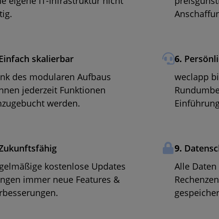
ne eigene IT-Infrastruktur nicht
preisgünsti
tig.
Anschaffun
Einfach skalierbar
6.
Persönli
nk des modularen Aufbaus
weclapp bi
nnen jederzeit Funktionen
Rundumbet
nzugebucht werden.
Einführung
Zukunftsfähig
9.
Datensc
gelmäßige kostenlose Updates
Alle Daten
ingen immer neue Features &
Rechenzen
rbesserungen.
gespeicher