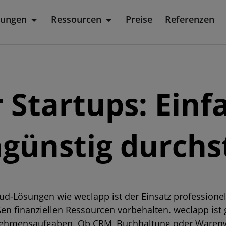
sungen
Ressourcen
Preise
Referenzen
rodukt
Öffne Lösungen
Öffne Ressourcen
r Startups: Einf
günstig durchs
d-Lösungen wie weclapp ist der Einsatz profession
 finanziellen Ressourcen vorbehalten. weclapp ist ge
rnehmensaufgaben. Ob CRM, Buchhaltung oder Warenw