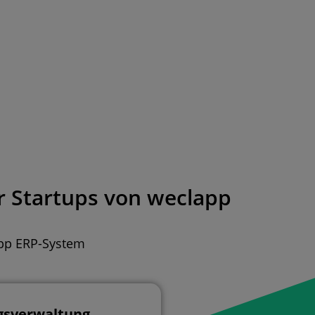
ür Startups von weclapp
app ERP-System
gsverwaltung