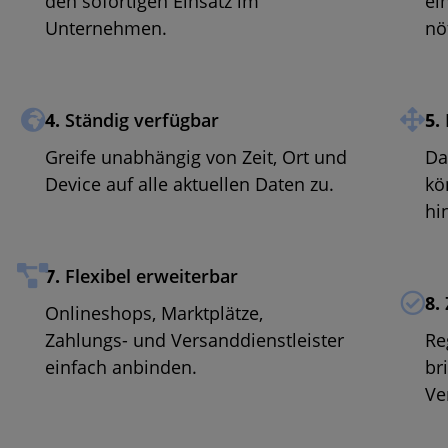
den sofortigen Einsatz im
ei
Unternehmen.
nö
4.
Ständig verfügbar
5.
Greife unabhängig von Zeit, Ort und
Da
Device auf alle aktuellen Daten zu.
kö
hi
7.
Flexibel erweiterbar
8.
Onlineshops, Marktplätze,
Zahlungs- und Versanddienstleister
Re
einfach anbinden.
br
Ve