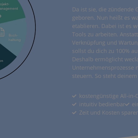
Da ist sie, die zündende 
geboren. Nun heißt es wa
etablieren. Dabei ist es 
Tools zu arbeiten. Anstat
Verknüpfung und Wartung 
sollst du dich zu 100% a
Deshalb ermöglicht weclap
Unternehmensprozesse mit
steuern. So steht deine
kostengünstige All-in
intuitiv bedienbar
ei
Zeit und Kosten spare