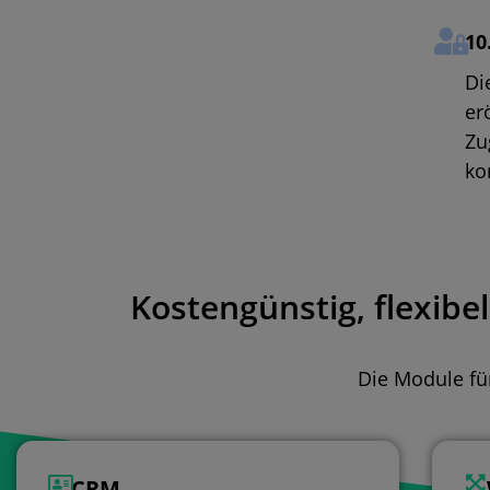
10
Di
er
Zu
ko
Kostengünstig, flexibe
Die Module fü
CRM