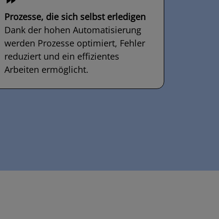
Prozesse, die sich selbst erledigen
Einric
Dank der hohen Automatisierung
profit
werden Prozesse optimiert, Fehler
wecla
reduziert und ein effizientes
konfig
Arbeiten ermöglicht.
durch 
Option