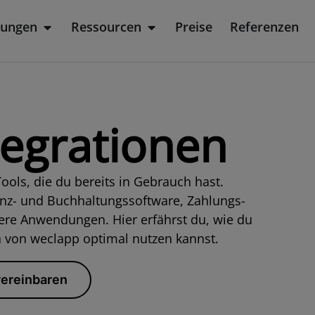
sungen
Ressourcen
Preise
Referenzen
rodukt
Öffne Lösungen
Öffne Ressourcen
tegrationen
ols, die du bereits in Gebrauch hast.
nanz- und Buchhaltungssoftware, Zahlungs-
ere Anwendungen. Hier erfährst du, wie du
en von weclapp optimal nutzen kannst.
vereinbaren