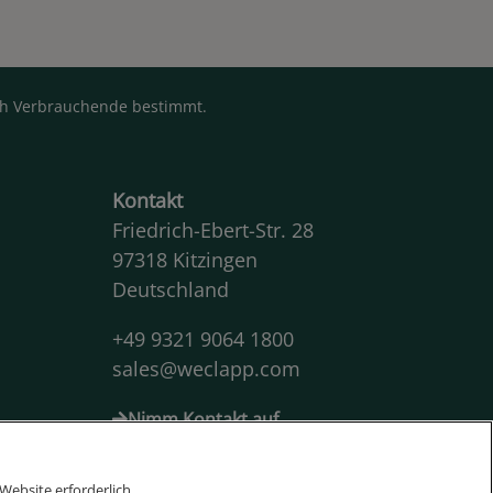
rch Verbrauchende bestimmt.
Kontakt
Friedrich-Ebert-Str. 28
97318 Kitzingen
Deutschland
+49 9321 9064 1800
sales@weclapp.com
Nimm Kontakt auf
Let's connect
Website erforderlich