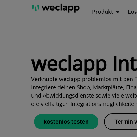
Zum
Produkt
Lö
Öffne P
Inhalt
springen
weclapp In
Verknüpfe weclapp problemlos mit den To
Integriere deinen Shop, Marktplätze, Fi
und Abwicklungsdienste sowie viele weit
die vielfältigen Integrationsmöglichkeit
kostenlos testen
Termin 