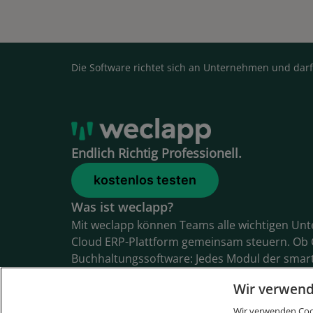
Die Software richtet sich an Unternehmen und darf
Endlich Richtig Professionell.
kostenlos testen
Was ist weclapp?
Mit weclapp können Teams alle wichtigen Un
Cloud ERP-Plattform gemeinsam steuern. Ob 
Buchhaltungssoftware: Jedes Modul der smar
wir konsequent aus den Anforderungen mode
Wir verwend
lassen sich alle Informationen zu Kunden, Pr
Rechnungen, Artikeln und Bestellungen spie
Wir verwenden Cook