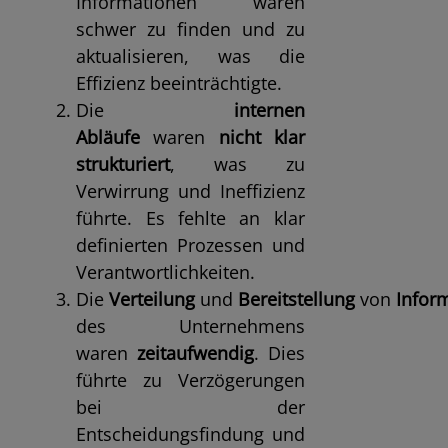
Informationen waren
schwer zu finden und zu
aktualisieren, was die
Effizienz beeinträchtigte.
Die
internen
Abläufe
waren
nicht klar
strukturiert
, was zu
Verwirrung und Ineffizienz
führte. Es fehlte an klar
definierten Prozessen und
Verantwortlichkeiten.
Die
Verteilung
und
Bereitstellung
von
Infor
des Unternehmens
waren
zeitaufwendig
. Dies
führte zu Verzögerungen
bei der
Entscheidungsfindung und