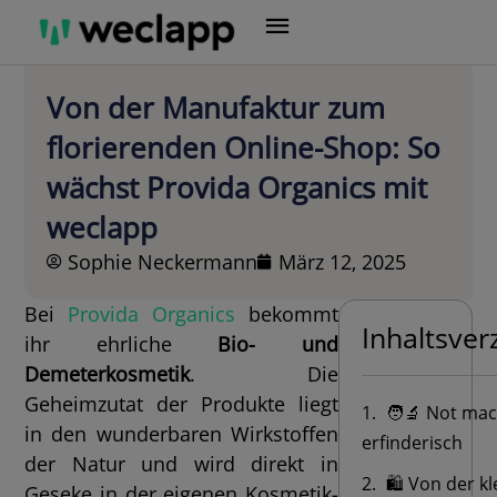
Zum
Inhalt
springen
Von der Manufaktur zum
florierenden Online-Shop: So
wächst Provida Organics mit
weclapp
Sophie Neckermann
März 12, 2025
Bei
Provida Organics
bekommt
Inhaltsver
ihr ehrliche
Bio- und
Demeterkosmetik
. Die
Geheimzutat der Produkte liegt
🧑‍🔬 Not ma
in den wunderbaren Wirkstoffen
erfinderisch
der Natur und wird direkt in
🛍️ Von der k
Geseke in der eigenen Kosmetik-