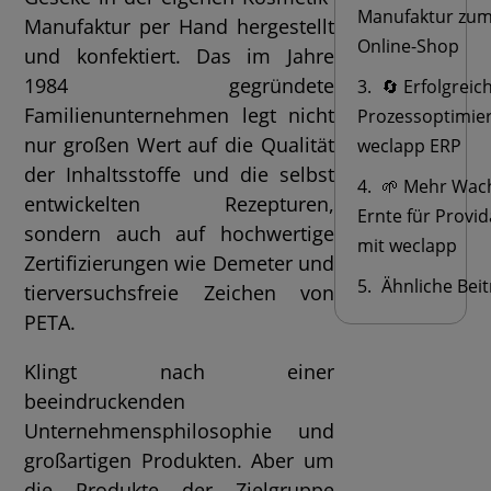
Manufaktur zum
Manufaktur per Hand hergestellt
Online-Shop
und konfektiert. Das im Jahre
1984 gegründete
🔄 Erfolgreic
Familienunternehmen legt nicht
Prozessoptimie
nur großen Wert auf die Qualität
weclapp ERP
der Inhaltsstoffe und die selbst
🌱 Mehr Wac
entwickelten Rezepturen,
Ernte für Provi
sondern auch auf hochwertige
mit weclapp
Zertifizierungen wie Demeter und
Ähnliche Bei
tierversuchsfreie Zeichen von
PETA.
Klingt nach einer
beeindruckenden
Unternehmensphilosophie und
großartigen Produkten. Aber um
die Produkte der Zielgruppe