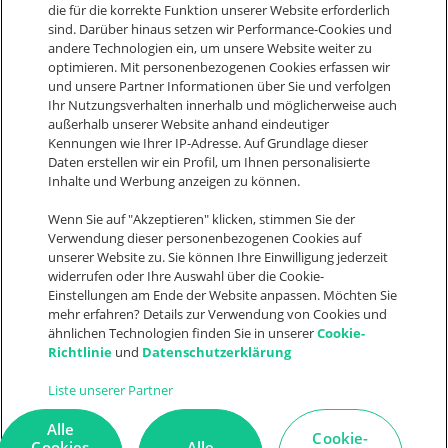
die für die korrekte Funktion unserer Website erforderlich
+49 9321 9064 1800
sind. Darüber hinaus setzen wir Performance-Cookies und
andere Technologien ein, um unsere Website weiter zu
sales@weclapp.com
optimieren. Mit personenbezogenen Cookies erfassen wir
und unsere Partner Informationen über Sie und verfolgen
Nimm Kontakt auf
Ihr Nutzungsverhalten innerhalb und möglicherweise auch
außerhalb unserer Website anhand eindeutiger
Kennungen wie Ihrer IP-Adresse. Auf Grundlage dieser
Daten erstellen wir ein Profil, um Ihnen personalisierte
Let's connect
Inhalte und Werbung anzeigen zu können.
F
I
L
Y
a
n
i
o
Wenn Sie auf "Akzeptieren" klicken, stimmen Sie der
Suche
Verwendung dieser personenbezogenen Cookies auf
c
s
n
u
unserer Website zu. Sie können Ihre Einwilligung jederzeit
e
t
k
t
widerrufen oder Ihre Auswahl über die Cookie-
Einstellungen am Ende der Website anpassen. Möchten Sie
b
a
e
u
mehr erfahren? Details zur Verwendung von Cookies und
o
g
d
b
ähnlichen Technologien finden Sie in unserer
Cookie-
© 2026
AGB
Cookie
Cookie
Richtlinie
und
Datenschutzerklärung
weclapp
Datenschutz
Einstellungen
statement
o
r
i
e
Impressum
Liste unserer Partner
k
a
n
m
Alle
Cookie-
Cookies
Alle