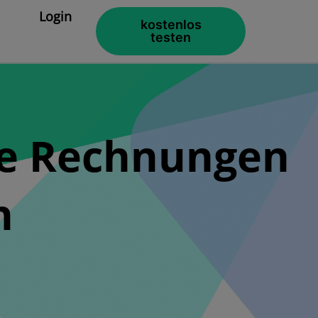
Login
kostenlos
testen
re Rechnungen
n