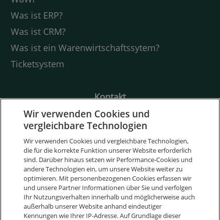
Was ist ERP?
Was ist CRM?
Was ist ein Warenwirtschaftssytem?
Ticketsystem
Kontakt
Friedrich-Ebert-Str. 28
Wir verwenden Cookies und
97318 Kitzingen
vergleichbare Technologien
Deutschland
Wir verwenden Cookies und vergleichbare Technologien,
die für die korrekte Funktion unserer Website erforderlich
+49 9321 9064 1800
sind. Darüber hinaus setzen wir Performance-Cookies und
andere Technologien ein, um unsere Website weiter zu
sales@weclapp.com
optimieren. Mit personenbezogenen Cookies erfassen wir
und unsere Partner Informationen über Sie und verfolgen
Nimm Kontakt auf
Ihr Nutzungsverhalten innerhalb und möglicherweise auch
außerhalb unserer Website anhand eindeutiger
Kennungen wie Ihrer IP-Adresse. Auf Grundlage dieser