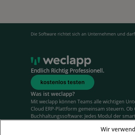
Die Software richtet sich an Unternehmen und darf
Endlich Richtig Professionell.
kostenlos testen
Was ist weclapp?
Mit weclapp können Teams alle wichtigen Un
Cloud ERP-Plattform gemeinsam steuern. Ob 
Buchhaltungssoftware: Jedes Modul der smar
wir konsequent aus den Anforderungen mode
Wir verwend
lassen sich alle Informationen zu Kunden, Pr