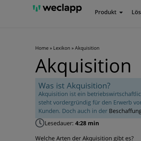
Zum
Produkt
Lö
Öffne P
Inhalt
springen
Home
»
Lexikon
»
Akquisition
Akquisition
Was ist Akquisition?
Akquisition ist ein betriebswirtschaft
steht vordergründig für den Erwerb 
Kunden. Doch auch in der
Beschaffun
Lesedauer:
4:28 min
Welche Arten der Akquisition gibt es?