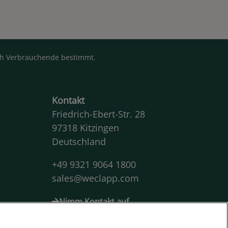
rch Verbrauchende bestimmt.
Kontakt
Friedrich-Ebert-Str. 28
97318 Kitzingen
Deutschland
+49 9321 9064 1800
sales@weclapp.com
Nimm Kontakt auf
Let's connect