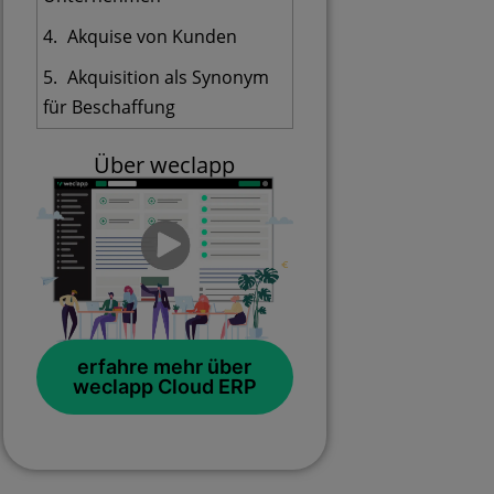
Akquise von Kunden
Akquisition als Synonym
für Beschaffung
Über weclapp
erfahre mehr über
weclapp Cloud ERP