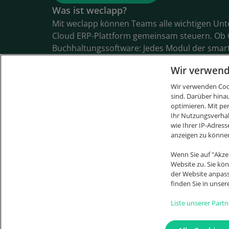
Was ist weclapp?
Mit weclapp können Teams alle wichtigen Un
Cloud ERP-Plattform gemeinsam steuern. Ob 
Buchhaltungssoftware: Jedes Modul der smar
wir konsequent aus den Anforderungen mode
Wir verwend
lassen sich alle Informationen zu Kunden, Pr
Rechnungen, Artikeln und Bestellungen spie
Wir verwenden Cook
sind. Darüber hina
verwalten. weclapp gehört zu den beliebtes
optimieren. Mit pe
wurde bereits 4 Mal als ERP-System des Jahre
Ihr Nutzungsverha
wie Ihrer IP-Adress
anzeigen zu könne
Wenn Sie auf "Akze
Website zu. Sie kö
der Website anpas
finden Sie in unser
Liste unserer Partn