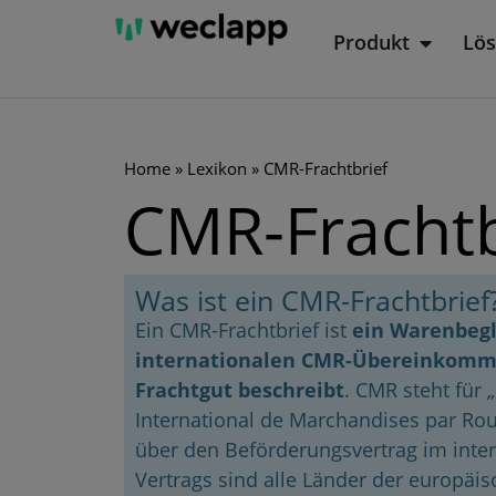
Zum
Produkt
Lö
Öffne P
Inhalt
springen
Home
»
Lexikon
»
CMR-Frachtbrief
CMR-Frachtb
Was ist ein CMR-Frachtbrief
Ein CMR-Frachtbrief ist
ein Warenbegl
internationalen CMR-Übereinkommen
Frachtgut beschreibt
. CMR steht für 
International de Marchandises par Ro
über den Beförderungsvertrag im inter
Vertrags sind alle Länder der europäi