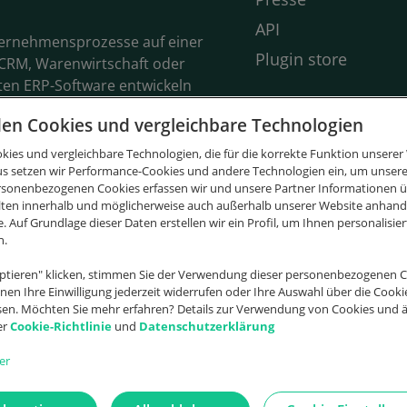
API
ternehmensprozesse auf einer
Plugin store
CRM, Warenwirtschaft oder
ten ERP-Software entwickeln
rner Teamarbeit heraus. So
en Cookies und vergleichbare Technologien
ojekten, Angeboten,
Wissenswertes
lend einfach gemeinsam
ies und vergleichbare Technologien, die für die korrekte Funktion unserer 
Cloud ERP
us setzen wir Performance-Cookies und andere Technologien ein, um unsere
ten Lösungen am Markt und
WaWi
rsonenbezogenen Cookies erfassen wir und unsere Partner Informationen ü
s ausgezeichnet.
lten innerhalb und möglicherweise auch außerhalb unserer Website anhan
Was ist ERP?
e. Auf Grundlage dieser Daten erstellen wir ein Profil, um Ihnen personalisi
n.
Was ist CRM?
Was ist ein
ptieren" klicken, stimmen Sie der Verwendung dieser personenbezogenen C
nnen Ihre Einwilligung jederzeit widerrufen oder Ihre Auswahl über die Cook
Warenwirtschaftss
sen. Möchten Sie mehr erfahren? Details zur Verwendung von Cookies und 
er
Cookie-Richtlinie
und
Datenschutzerklärung
Ticketsystem
er