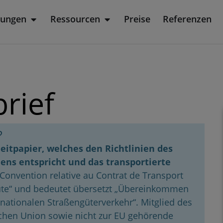
sungen
Ressourcen
Preise
Referenzen
rodukt
Öffne Lösungen
Öffne Ressourcen
rief
?
eitpapier, welches den Richtlinien des
s entspricht und das transportierte
„Convention relative au Contrat de Transport
ute“ und bedeutet übersetzt „Übereinkommen
nationalen Straßengüterverkehr“. Mitglied des
schen Union sowie nicht zur EU gehörende