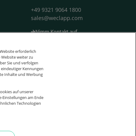
+49 9321 9064 1800
sales@weclapp.com
Nimm Kontakt auf
Let's connect
Website erforderlich
F
I
L
Y
 Website weiter zu
a
n
i
o
ber Sie und verfolgen
Suche
d eindeutiger Kennungen
c
s
n
u
erte Inhalte und Werbung
e
t
k
t
b
a
e
u
ookies auf unserer
ie-Einstellungen am Ende
o
g
d
b
ytem?
ähnlichen Technologien
o
r
i
e
k
a
n
m