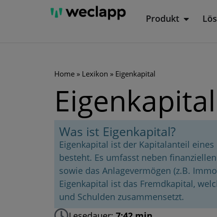
Zum
Produkt
Lö
Öffne P
Inhalt
springen
Home
»
Lexikon
»
Eigenkapital
Eigenkapital
Was ist Eigenkapital?
Eigenkapital ist der Kapitalanteil ein
besteht. Es umfasst neben finanziell
sowie das Anlagevermögen (z.B. Immob
Eigenkapital ist das Fremdkapital, wel
und Schulden zusammensetzt.
Lesedauer:
7:42 min