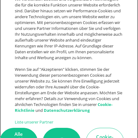
Deutschland
die für die korrekte Funktion unserer Website erforderlich
sind. Darüber hinaus setzen wir Performance-Cookies und
+49 9321 9064 1800
andere Technologien ein, um unsere Website weiter zu
optimieren. Mit personenbezogenen Cookies erfassen wir
sales@weclapp.com
und unsere Partner Informationen über Sie und verfolgen
Ihr Nutzungsverhalten innerhalb und möglicherweise auch
Nimm Kontakt auf
außerhalb unserer Website anhand eindeutiger
Kennungen wie Ihrer IP-Adresse. Auf Grundlage dieser
Daten erstellen wir ein Profil, um Ihnen personalisierte
Inhalte und Werbung anzeigen zu können.
Let's connect
F
I
L
Y
Wenn Sie auf "Akzeptieren" klicken, stimmen Sie der
a
n
i
o
Verwendung dieser personenbezogenen Cookies auf
Suche
unserer Website zu. Sie können Ihre Einwilligung jederzeit
c
s
n
u
widerrufen oder Ihre Auswahl über die Cookie-
e
t
k
t
Einstellungen am Ende der Website anpassen. Möchten Sie
mehr erfahren? Details zur Verwendung von Cookies und
b
a
e
u
ähnlichen Technologien finden Sie in unserer
Cookie-
Richtlinie
und
Datenschutzerklärung
o
g
d
b
© 2026
AGB
Cookie
Cookie
o
r
i
e
weclapp
Datenschutz
Einstellungen
statement
Liste unserer Partner
Impressum
k
a
n
Alle
Cookie-