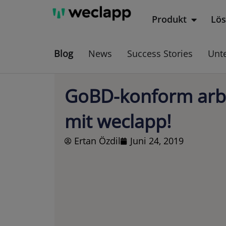
Zum
Produkt
Lö
Öffne P
Inhalt
springen
Blog
News
Success Stories
Unt
GoBD-konform arb
mit weclapp!
Ertan Özdil
Juni 24, 2019