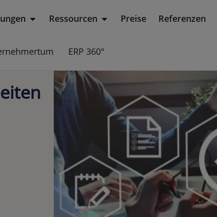
sungen
Ressourcen
Preise
Referenzen
rodukt
Öffne Lösungen
Öffne Ressourcen
ernehmertum
ERP 360°
eiten