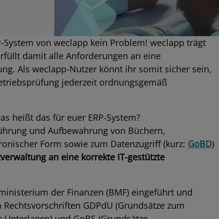
System von weclapp kein Problem! weclapp trägt
üllt damit alle Anforderungen an eine
g. Als weclapp-Nutzer könnt ihr somit sicher sein,
Betriebsprüfung jederzeit ordnungsgemäß
s heißt das für euer ERP-System?
ührung und Aufbewahrung von Büchern,
ronischer Form sowie zum Datenzugriff (kurz:
GoBD
)
erwaltung an eine korrekte IT-gestützte
inisterium der Finanzen (BMF) eingeführt und
den Rechtsvorschriften GDPdU (Grundsätze zum
ler Unterlagen) und GoBS (Grundsätze