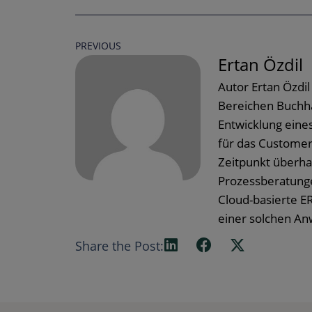
PREVIOUS
Ertan Özdil
Autor Ertan Özdil
Bereichen Buchha
Entwicklung eine
für das Customer
Zeitpunkt überha
Prozessberatunge
Cloud-basierte E
einer solchen A
Share the Post: