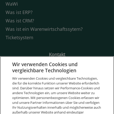
WaWi
Was ist ERP?
Was ist CRM?
Was ist ein Warenwirtschaftssytem?
Ticketsystem
Kontakt
Friedrich-Ebert-Str. 28
Wir verwenden Cookies und
97318 Kitzingen
vergleichbare Technologien
Deutschland
Wir verwenden Cookies und vergleichbare Technologien,
die für die korrekte Funktion unserer Website erforderlich
+49 9321 9064 1800
sind. Darüber hinaus setzen wir Performance-Cookies und
sales@weclapp.com
andere Technologien ein, um unsere Website weiter zu
optimieren. Mit personenbezogenen Cookies erfassen wir
und unsere Partner Informationen über Sie und verfolgen
Nimm Kontakt auf
Ihr Nutzungsverhalten innerhalb und möglicherweise auch
außerhalb unserer Website anhand eindeutiger