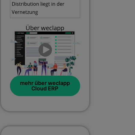
Distribution liegt in der
Vernetzung
Über weclapp
mehr über weclapp
Cloud ERP