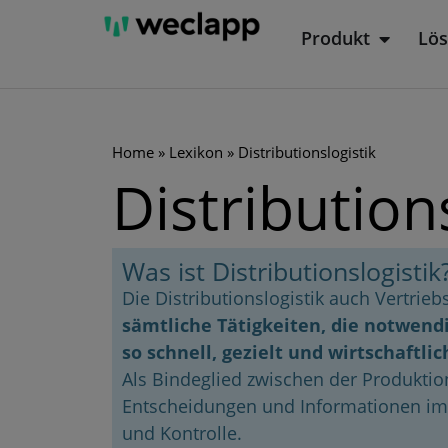
Zum
Produkt
Lö
Öffne P
Inhalt
springen
Home
»
Lexikon
»
Distributionslogistik
Distribution
Was ist Distributionslogistik
Die Distributionslogistik auch Vertrieb
sämtliche Tätigkeiten, die notwen
so schnell, gezielt und wirtschaftl
Als Bindeglied zwischen der Produktio
Entscheidungen und Informationen im 
und Kontrolle.