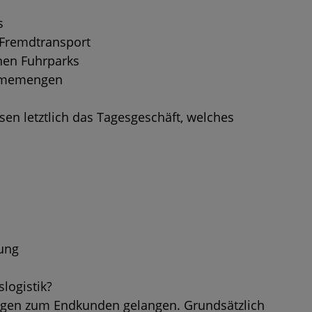
s
 Fremdtransport
nen Fuhrparks
ahmemengen
en letztlich das Tagesgeschäft, welches
ung
logistik?
gen zum Endkunden gelangen. Grundsätzlich